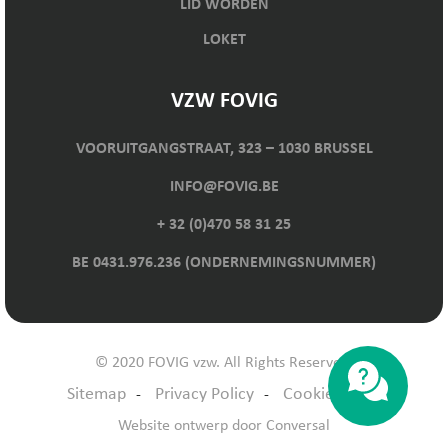
LID WORDEN
LOKET
VZW FOVIG
VOORUITGANGSTRAAT, 323 – 1030 BRUSSEL
INFO@FOVIG.BE
+ 32 (0)470 58 31 25
BE 0431.976.236 (ONDERNEMINGSNUMMER)
© 2020 FOVIG vzw. All Rights Reserved.
Sitemap
Privacy Policy
Cookie Policy
Website ontwerp
door Conversal