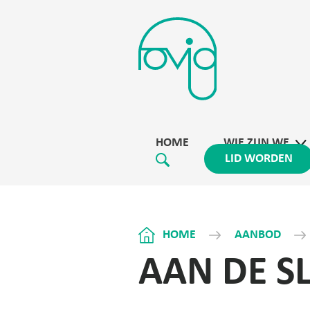
HOME
WIE ZIJN WE
LID WORDEN
HOME
AANBOD
AAN DE S