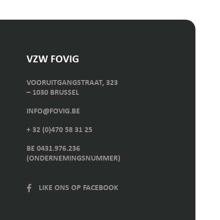
VZW FOVIG
VOORUITGANGSTRAAT, 323
– 1030 BRUSSEL
INFO@FOVIG.BE
+ 32 (0)470 58 31 25
BE 0431.976.236
(ONDERNEMINGSNUMMER)
LIKE ONS OP FACEBOOK