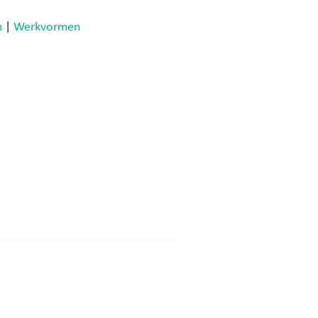
h
|
Werkvormen