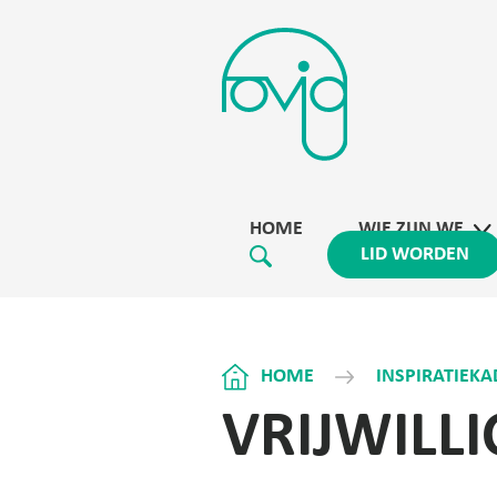
HOME
WIE ZIJN WE
LID WORDEN
HOME
INSPIRATIEK
VRIJWILL