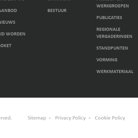
WERKGROEPEN
AANBOD
BESTUUR
PUBLICATIES
NIEUWS
REGIONALE
LID WORDEN
VERGADERINGEN
LOKET
STANDPUNTEN
VORMING
WERKMATERIAAL
erved.
Sitemap
Privacy Policy
Cookie Policy