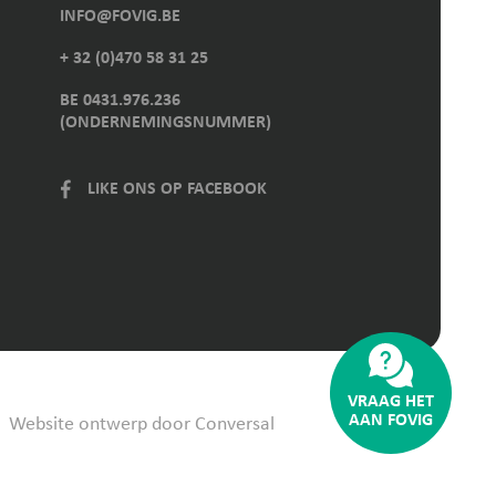
INFO@FOVIG.BE
+ 32 (0)470 58 31 25
BE 0431.976.236
(ONDERNEMINGSNUMMER)
LIKE ONS OP FACEBOOK
VRAAG HET
AAN FOVIG
Website ontwerp
door Conversal