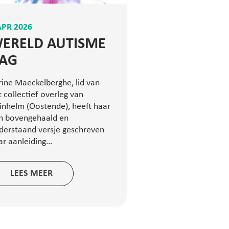
APR 2026
ERELD AUTISME
AG
rine Maeckelberghe, lid van
t collectief overleg van
inhelm (Oostende), heeft haar
n bovengehaald en
derstaand versje geschreven
ar aanleiding…
LEES MEER