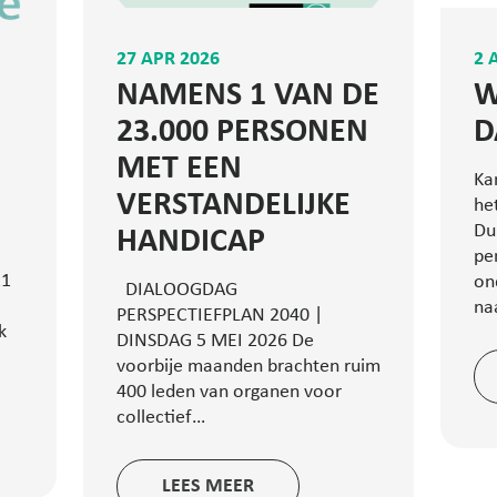
27 APR 2026
2 
NAMENS 1 VAN DE
W
23.000 PERSONEN
D
MET EEN
Ka
VERSTANDELIJKE
he
Du
HANDICAP
pe
21
on
DIALOOGDAG
na
PERSPECTIEFPLAN 2040 |
k
DINSDAG 5 MEI 2026 De
voorbije maanden brachten ruim
400 leden van organen voor
collectief…
LEES MEER