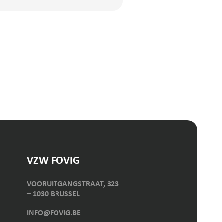
VZW FOVIG
VOORUITGANGSTRAAT, 323
– 1030 BRUSSEL
INFO@FOVIG.BE