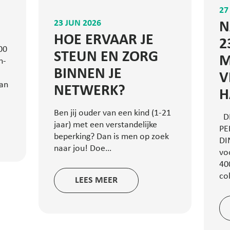
27
23 JUN 2026
N
HOE ERVAAR JE
2
00
STEUN EN ZORG
M
n-
BINNEN JE
V
lan
NETWERK?
H
Ben jij ouder van een kind (1-21
D
jaar) met een verstandelijke
PE
beperking? Dan is men op zoek
DI
naar jou! Doe…
vo
40
co
LEES MEER