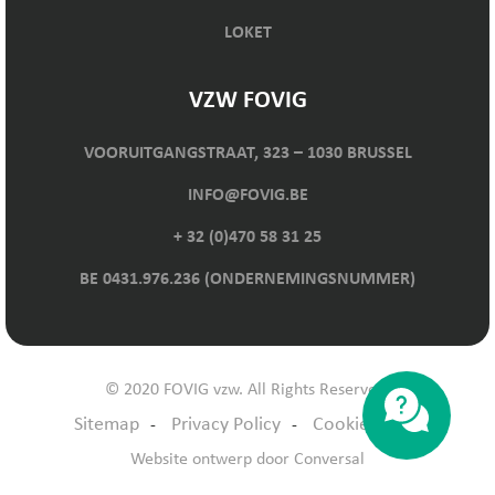
LOKET
VZW FOVIG
VOORUITGANGSTRAAT, 323 – 1030 BRUSSEL
INFO@FOVIG.BE
+ 32 (0)470 58 31 25
BE 0431.976.236 (ONDERNEMINGSNUMMER)
© 2020 FOVIG vzw. All Rights Reserved.
Sitemap
Privacy Policy
Cookie Policy
Website ontwerp
door Conversal