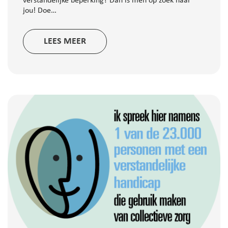
verstandelijke beperking? Dan is men op zoek naar
jou! Doe…
LEES MEER