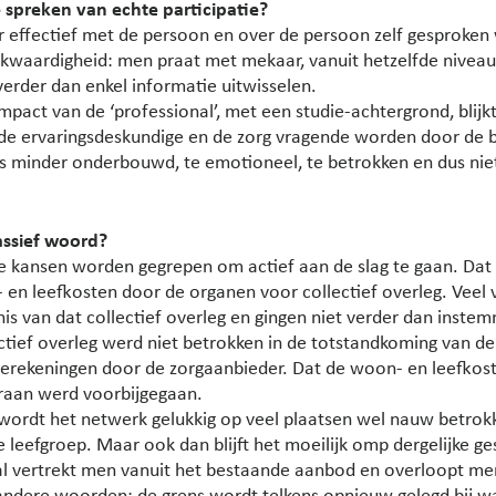
spreken van echte participatie?
er effectief met de persoon en over de persoon zelf gesproken 
lijkwaardigheid: men praat met mekaar, vanuit hetzelfde nivea
verder dan enkel informatie uitwisselen.
impact van de ‘professional’, met een studie-achtergrond, blij
e ervaringsdeskundige en de zorg vragende worden door de 
als minder onderbouwd, te emotioneel, te betrokken en dus ni
passief woord?
e kansen worden gegrepen om actief aan de slag te gaan. Dat 
en leefkosten door de organen voor collectief overleg. Veel
is van dat collectief overleg en gingen niet verder dan inste
ctief overleg werd niet betrokken in de totstandkoming van de
berekeningen door de zorgaanbieder. Dat de woon- en leefkost
raan werd voorbijgegaan.
 wordt het netwerk gelukkig op veel plaatsen wel nauw betrokk
e leefgroep. Maar ook dan blijft het moeilijk omp dergelijke g
lal vertrekt men vanuit het bestaande aanbod en overloopt me