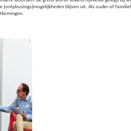
andere woorden: de grens wordt telkens opnieuw gelegd bij w
 (ontplooiings)mogelijkheden blijven uit. Als ouder of familiel
rtkomingen.