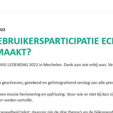
022
EBRUIKERSPARTICIPATIE EC
MAAKT?
OVIG LEDENDAG 2022 in Mechelen. Dank aan wie erbij was. Ve
geschreven, getekend en gefotografeerd verslag van alle pres
een mooie herinnering en opfrissing. Voor wie er niet bij kon zij
 er weden vertolkt.
oeveelheid tekst: daarom zijn de drie thema’s en de bijkomend