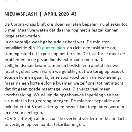
NIEUWSFLASH | APRIL 2020 #3
—
De Corona-crisis blijft ons doen en laten bepalen, nu al zeker tot
3 mei. Maar we weten dat daarna nog niet alles zal kunnen
losgelaten worden.
In de voorbije week gebeurde er heel wat. De minister
ontwikkelde zijn
10-punten plan
en richt een taskforce op,
samengesteld uit experts op het terrein. De task-force moet de
problemen in de gezondheidssector coördineren. De
veiligheidsraad kwam samen en besliste een aantal nieuwe
maatregelen. Even waren we gelukkig dat we terug op bezoek
zouden kunnen gaan bij onze zoon/dochter in de voorziening,
maar na een korte euforie kwamen we zelf snel tot het inzicht
dat dit geen goede maatregel was. Dit vergt veel meer
voorbereiding. We willen de opgebouwde inperking van het
virus niet in het gedrang brengen. De minister bepaalde dan
ook dat er tot 3 mei zeker geen bezoek kan toegelaten worden
in de voorzieningen.
FOVIG zette zijn acties naar de overheid verder om de aandacht
te vestigen op een aantal tekortkomingen: