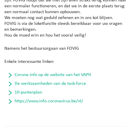
zijn. FOVIG hoopt dat we met zijn allen straks terug kunnen naar
een normaler functioneren, en dat we in de eerste plaats terug
een normaal contact kunnen opbouwen.
We moeten nog wat geduld oefenen en in ons kot blijven.
FOVIG is via de loketfunctie steeds bereikbaar voor uw vragen
en bemerkingen.
Hou de moed erin en hou het vooral veilig!
Namens het bestuursorgaan van FOVIG
Enkele interessante linken
Corona-info op de website van het VAPH
De werkzaamheden van de task-force
10-puntenplan
https://www.info-coronavirus.be/nl/