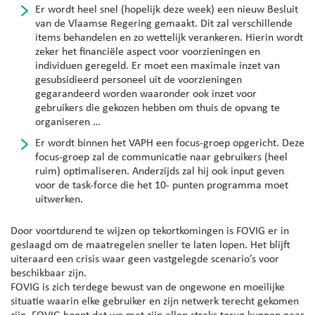
Er wordt heel snel (hopelijk deze week) een nieuw Besluit
van de Vlaamse Regering gemaakt. Dit zal verschillende
items behandelen en zo wettelijk verankeren. Hierin wordt
zeker het financiële aspect voor voorzieningen en
individuen geregeld. Er moet een maximale inzet van
gesubsidieerd personeel uit de voorzieningen
gegarandeerd worden waaronder ook inzet voor
gebruikers die gekozen hebben om thuis de opvang te
organiseren …
Er wordt binnen het VAPH een focus-groep opgericht. Deze
focus-groep zal de communicatie naar gebruikers (heel
ruim) optimaliseren. Anderzijds zal hij ook input geven
voor de task-force die het 10- punten programma moet
uitwerken.
Door voortdurend te wijzen op tekortkomingen is FOVIG er in
geslaagd om de maatregelen sneller te laten lopen. Het blijft
uiteraard een crisis waar geen vastgelegde scenario’s voor
beschikbaar zijn.
FOVIG is zich terdege bewust van de ongewone en moeilijke
situatie waarin elke gebruiker en zijn netwerk terecht gekomen