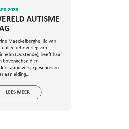
APR 2026
ERELD AUTISME
AG
rine Maeckelberghe, lid van
t collectief overleg van
inhelm (Oostende), heeft haar
n bovengehaald en
derstaand versje geschreven
ar aanleiding…
LEES MEER