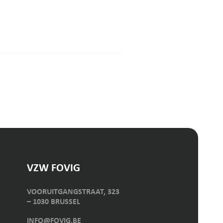
VZW FOVIG
VOORUITGANGSTRAAT, 323
– 1030 BRUSSEL
INFO@FOVIG.BE