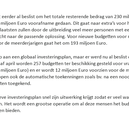
eerder al beslist om het totale resterende bedrag van 230 mil
3 miljoen Euro voorafname gedaan. Dit gaat naar extra’s voor
e laatsten zullen door de uitbreiding veel meer personen met
ht naar de passende oplossing. Voor nieuwe budgetten voor m
or de meerderjarigen gaat het om 193 miljoen Euro.
aan een globaal investeringsplan, maar er werd nu al beslist
anaf april worden 257 budgetten ter beschikking gesteld voor 
10 miljoen Euro) en er wordt 12 miljoen Euro voorzien voor de 
open ook de automatische toekenningen zoals bv. na een nood
tten toegekend.
ve investeringsplan snel zijn uitwerking krijgt zodat er veel w
n. Het wordt een grootse operatie om al deze mensen het bu
en bieden.