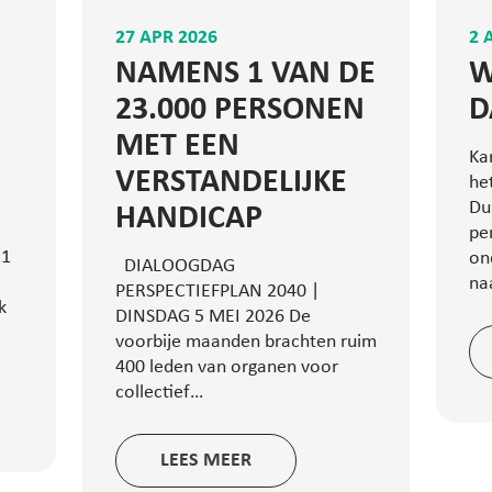
27 APR 2026
2 
NAMENS 1 VAN DE
W
23.000 PERSONEN
D
MET EEN
Ka
VERSTANDELIJKE
he
Du
HANDICAP
pe
21
on
DIALOOGDAG
na
PERSPECTIEFPLAN 2040 |
k
DINSDAG 5 MEI 2026 De
voorbije maanden brachten ruim
400 leden van organen voor
collectief…
LEES MEER