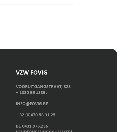
VZW FOVIG
VOORUITGANGSTRAAT, 323
– 1030 BRUSSEL
INFO@FOVIG.BE
+ 32 (0)470 58 31 25
BE 0431.976.236