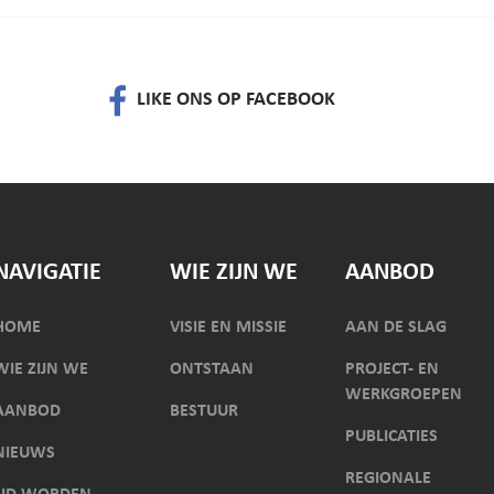
LIKE ONS OP FACEBOOK
NAVIGATIE
WIE ZIJN WE
AANBOD
HOME
VISIE EN MISSIE
AAN DE SLAG
WIE ZIJN WE
ONTSTAAN
PROJECT- EN
WERKGROEPEN
AANBOD
BESTUUR
PUBLICATIES
NIEUWS
REGIONALE