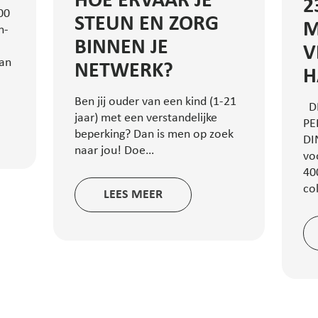
HOE ERVAAR JE
2
00
STEUN EN ZORG
M
n-
BINNEN JE
V
lan
NETWERK?
H
Ben jij ouder van een kind (1-21
D
jaar) met een verstandelijke
PE
beperking? Dan is men op zoek
DI
naar jou! Doe…
vo
40
co
LEES MEER